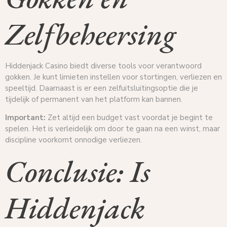
Zelfbeheersing
Hiddenjack Casino biedt diverse tools voor verantwoord
gokken. Je kunt limieten instellen voor stortingen, verliezen en
speeltijd. Daarnaast is er een zelfuitsluitingsoptie die je
tijdelijk of permanent van het platform kan bannen.
Important:
Zet altijd een budget vast voordat je begint te
spelen. Het is verleidelijk om door te gaan na een winst, maar
discipline voorkomt onnodige verliezen.
Conclusie: Is
Hiddenjack