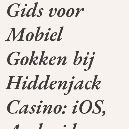
Gids voor
Mobiel
Gokken bij
Hiddenjack
Casino: iOS,