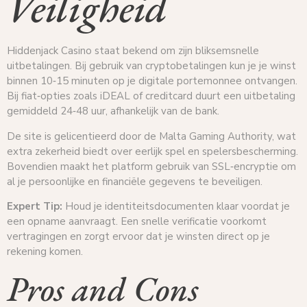
Veiligheid
Hiddenjack Casino staat bekend om zijn bliksemsnelle
uitbetalingen. Bij gebruik van cryptobetalingen kun je je winst
binnen 10‑15 minuten op je digitale portemonnee ontvangen.
Bij fiat‑opties zoals iDEAL of creditcard duurt een uitbetaling
gemiddeld 24‑48 uur, afhankelijk van de bank.
De site is gelicentieerd door de Malta Gaming Authority, wat
extra zekerheid biedt over eerlijk spel en spelersbescherming.
Bovendien maakt het platform gebruik van SSL‑encryptie om
al je persoonlijke en financiële gegevens te beveiligen.
Expert Tip:
Houd je identiteitsdocumenten klaar voordat je
een opname aanvraagt. Een snelle verificatie voorkomt
vertragingen en zorgt ervoor dat je winsten direct op je
rekening komen.
Pros and Cons