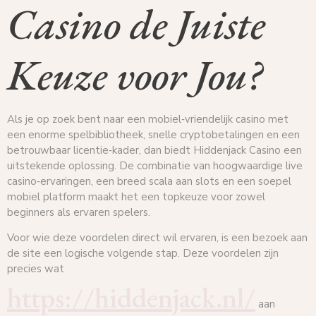
Casino de Juiste
Keuze voor Jou?
Als je op zoek bent naar een mobiel‑vriendelijk casino met
een enorme spelbibliotheek, snelle cryptobetalingen en een
betrouwbaar licentie‑kader, dan biedt Hiddenjack Casino een
uitstekende oplossing. De combinatie van hoogwaardige live
casino‑ervaringen, een breed scala aan slots en een soepel
mobiel platform maakt het een topkeuze voor zowel
beginners als ervaren spelers.
Voor wie deze voordelen direct wil ervaren, is een bezoek aan
de site een logische volgende stap. Deze voordelen zijn
precies wat
https://hiddenjack.nl/
aan