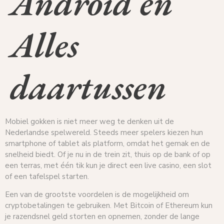
Android en
Alles
daartussen
Mobiel gokken is niet meer weg te denken uit de
Nederlandse spelwereld. Steeds meer spelers kiezen hun
smartphone of tablet als platform, omdat het gemak en de
snelheid biedt. Of je nu in de trein zit, thuis op de bank of op
een terras, met één tik kun je direct een live casino, een slot
of een tafelspel starten.
Een van de grootste voordelen is de mogelijkheid om
cryptobetalingen te gebruiken. Met Bitcoin of Ethereum kun
je razendsnel geld storten en opnemen, zonder de lange