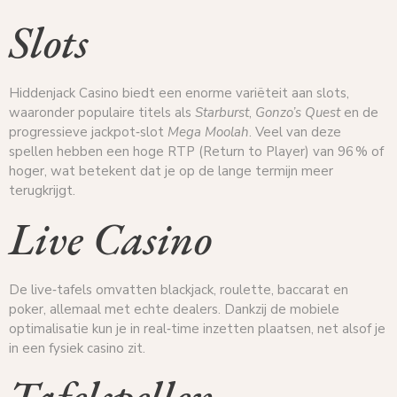
Slots
Hiddenjack Casino biedt een enorme variëteit aan slots,
waaronder populaire titels als
Starburst
,
Gonzo’s Quest
en de
progressieve jackpot‑slot
Mega Moolah
. Veel van deze
spellen hebben een hoge RTP (Return to Player) van 96 % of
hoger, wat betekent dat je op de lange termijn meer
terugkrijgt.
Live Casino
De live‑tafels omvatten blackjack, roulette, baccarat en
poker, allemaal met echte dealers. Dankzij de mobiele
optimalisatie kun je in real‑time inzetten plaatsen, net alsof je
in een fysiek casino zit.
Tafelspellen