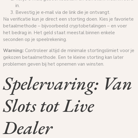
in.
Bevestig je e‑mail via de link die je ontvangt.
Na verificatie kun je direct een storting doen. Kies je favoriete
betaalmethode – bijvoorbeeld cryptobetalingen – en voer
het bedrag in. Het geld staat meestal binnen enkele
seconden op je speelrekening.
Warning:
Controleer altijd de minimale stortingslimiet voor je
gekozen betaalmethode. Een te kleine storting kan later
problemen geven bij het opnemen van winsten.
Spelervaring: Van
Slots tot Live
Dealer