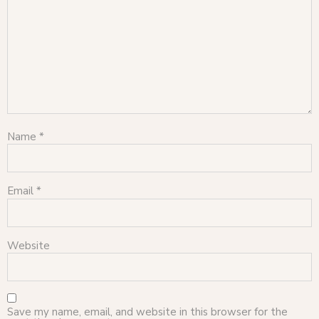
Name
*
Email
*
Website
Save my name, email, and website in this browser for the