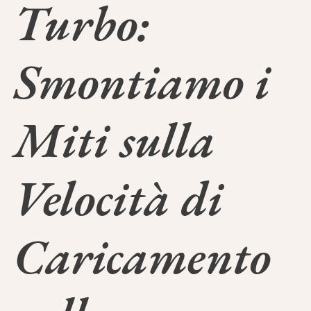
Turbo:
Smontiamo i
Miti sulla
Velocità di
Caricamento