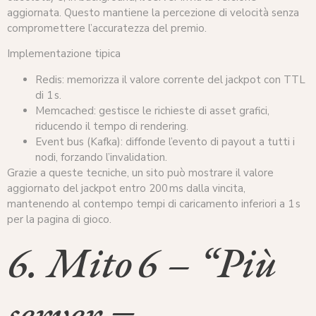
aggiornata. Questo mantiene la percezione di velocità senza
compromettere l’accuratezza del premio.
Implementazione tipica
Redis: memorizza il valore corrente del jackpot con TTL
di 1 s.
Memcached: gestisce le richieste di asset grafici,
riducendo il tempo di rendering.
Event bus (Kafka): diffonde l’evento di payout a tutti i
nodi, forzando l’invalidation.
Grazie a queste tecniche, un sito può mostrare il valore
aggiornato del jackpot entro 200 ms dalla vincita,
mantenendo al contempo tempi di caricamento inferiori a 1 s
per la pagina di gioco.
6. Mito 6 – “Più
server =