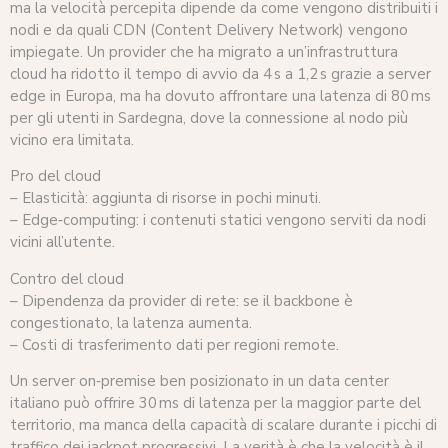
ma la velocità percepita dipende da come vengono distribuiti i
nodi e da quali CDN (Content Delivery Network) vengono
impiegate. Un provider che ha migrato a un’infrastruttura
cloud ha ridotto il tempo di avvio da 4 s a 1,2 s grazie a server
edge in Europa, ma ha dovuto affrontare una latenza di 80 ms
per gli utenti in Sardegna, dove la connessione al nodo più
vicino era limitata.
Pro del cloud
– Elasticità: aggiunta di risorse in pochi minuti.
– Edge‑computing: i contenuti statici vengono serviti da nodi
vicini all’utente.
Contro del cloud
– Dipendenza da provider di rete: se il backbone è
congestionato, la latenza aumenta.
– Costi di trasferimento dati per regioni remote.
Un server on‑premise ben posizionato in un data center
italiano può offrire 30 ms di latenza per la maggior parte del
territorio, ma manca della capacità di scalare durante i picchi di
traffico dei jackpot progressivi. La verità è che la velocità è il