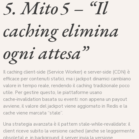
5. Mito 5 – “Il
caching elimina
ogni attesa”
Il caching client‑side (Service Worker) e server‑side (CDN) è
efficace per contenuti statici, ma i jackpot dinamici cambiano
valore in tempo reale, rendendo il caching tradizionale poco
utile. Per gestire questo, le piattaforme usano
cache‑invalidation basata su eventi: non appena un payout
avviene, il valore del jackpot viene aggiornato in Redis e la
cache viene marcata “stale”.
Una strategia avanzata è il pattern stale‑while‑revalidate: il
client riceve subito la versione cached (anche se leggermente
obsoleta) e, in background, il server invia la versione