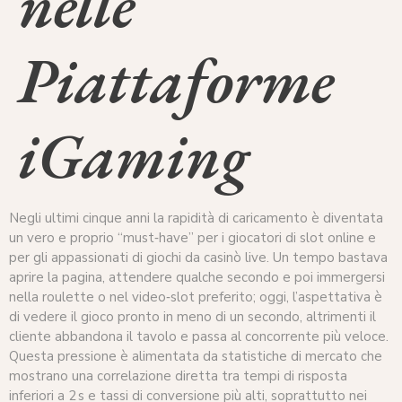
nelle
Piattaforme
iGaming
Negli ultimi cinque anni la rapidità di caricamento è diventata
un vero e proprio “must‑have” per i giocatori di slot online e
per gli appassionati di giochi da casinò live. Un tempo bastava
aprire la pagina, attendere qualche secondo e poi immergersi
nella roulette o nel video‑slot preferito; oggi, l’aspettativa è
di vedere il gioco pronto in meno di un secondo, altrimenti il
cliente abbandona il tavolo e passa al concorrente più veloce.
Questa pressione è alimentata da statistiche di mercato che
mostrano una correlazione diretta tra tempi di risposta
inferiori a 2 s e tassi di conversione più alti, soprattutto nei