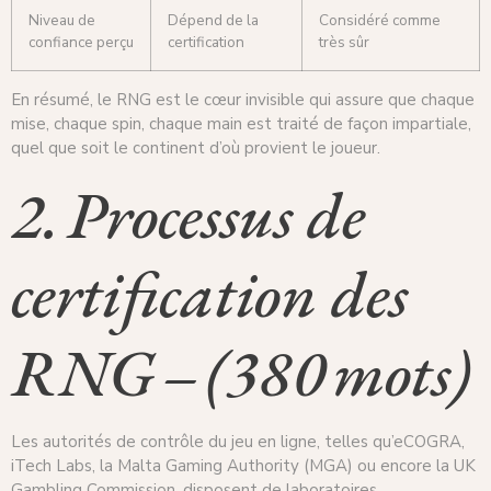
Niveau de
Dépend de la
Considéré comme
confiance perçu
certification
très sûr
En résumé, le RNG est le cœur invisible qui assure que chaque
mise, chaque spin, chaque main est traité de façon impartiale,
quel que soit le continent d’où provient le joueur.
2. Processus de
certification des
RNG – (380 mots)
Les autorités de contrôle du jeu en ligne, telles qu’eCOGRA,
iTech Labs, la Malta Gaming Authority (MGA) ou encore la UK
Gambling Commission, disposent de laboratoires