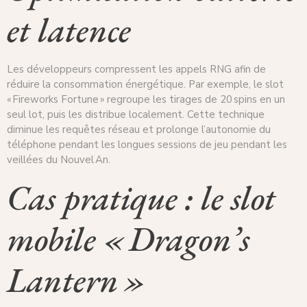
et latence
Les développeurs compressent les appels RNG afin de
réduire la consommation énergétique. Par exemple, le slot
« Fireworks Fortune » regroupe les tirages de 20 spins en un
seul lot, puis les distribue localement. Cette technique
diminue les requêtes réseau et prolonge l’autonomie du
téléphone pendant les longues sessions de jeu pendant les
veillées du Nouvel An.
Cas pratique : le slot
mobile « Dragon’s
Lantern »