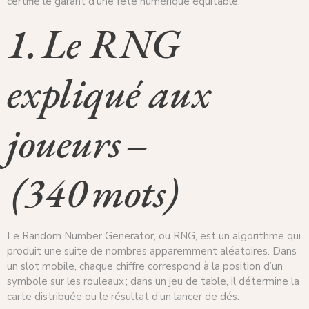
certifié le garant d’une fête numérique équitable.
1. Le RNG
expliqué aux
joueurs –
(340 mots)
Le Random Number Generator, ou RNG, est un algorithme qui
produit une suite de nombres apparemment aléatoires. Dans
un slot mobile, chaque chiffre correspond à la position d’un
symbole sur les rouleaux ; dans un jeu de table, il détermine la
carte distribuée ou le résultat d’un lancer de dés.