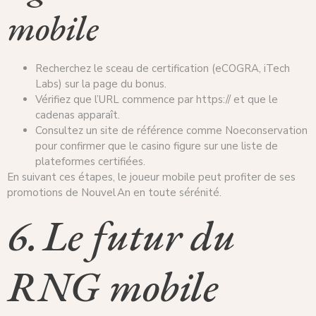
mobile
Recherchez le sceau de certification (eCOGRA, iTech
Labs) sur la page du bonus.
Vérifiez que l’URL commence par https:// et que le
cadenas apparaît.
Consultez un site de référence comme Noeconservation
pour confirmer que le casino figure sur une liste de
plateformes certifiées.
En suivant ces étapes, le joueur mobile peut profiter de ses
promotions de Nouvel An en toute sérénité.
6. Le futur du
RNG mobile