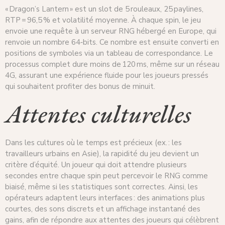
« Dragon’s Lantern » est un slot de 5 rouleaux, 25 paylines,
RTP = 96,5 % et volatilité moyenne. À chaque spin, le jeu
envoie une requête à un serveur RNG hébergé en Europe, qui
renvoie un nombre 64‑bits. Ce nombre est ensuite converti en
positions de symboles via un tableau de correspondance. Le
processus complet dure moins de 120 ms, même sur un réseau
4G, assurant une expérience fluide pour les joueurs pressés
qui souhaitent profiter des bonus de minuit.
Attentes culturelles
Dans les cultures où le temps est précieux (ex. : les
travailleurs urbains en Asie), la rapidité du jeu devient un
critère d’équité. Un joueur qui doit attendre plusieurs
secondes entre chaque spin peut percevoir le RNG comme
biaisé, même si les statistiques sont correctes. Ainsi, les
opérateurs adaptent leurs interfaces : des animations plus
courtes, des sons discrets et un affichage instantané des
gains, afin de répondre aux attentes des joueurs qui célèbrent