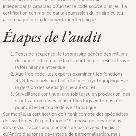
indépendants capables d’auditer le code source d’un jeu. La
certification commence par la soumission du binaire du jeu
accompagné de la documentation technique.
Étapes de l’audit
Tests de séquence : le laboratoire génère des millions
de tirages et compare la distribution des résultats avec
la loi uniforme attendue.
Audit de code : les experts examinent les fonctions
RNG, les appels aux bibliothèques cryptographiques et
la gestion des seeds (graine aléatoire).
Surveillance continue : une fois le jeu en production, des
scripts automatisés vérifient les logs en temps réel
pour détecter toute dérive statistique.
Sur mobile, la certification doit tenir compte des spécificités
des systèmes d’exploitation. iOS impose des restrictions
strictes sur l’accès aux fonctions de bas niveau, tandis
qu’Android autorise davantage de personnalisation, mais