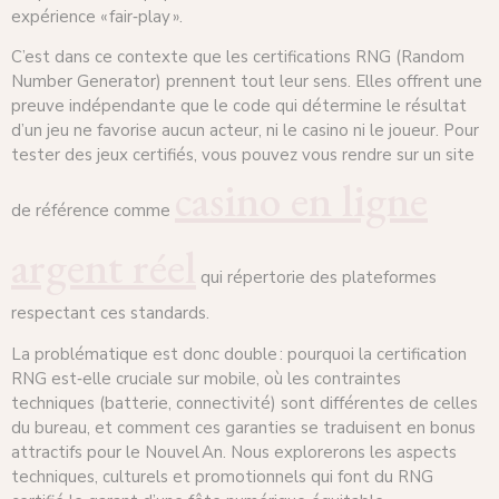
expérience « fair‑play ».
C’est dans ce contexte que les certifications RNG (Random
Number Generator) prennent tout leur sens. Elles offrent une
preuve indépendante que le code qui détermine le résultat
d’un jeu ne favorise aucun acteur, ni le casino ni le joueur. Pour
tester des jeux certifiés, vous pouvez vous rendre sur un site
casino en ligne
de référence comme
argent réel
qui répertorie des plateformes
respectant ces standards.
La problématique est donc double : pourquoi la certification
RNG est‑elle cruciale sur mobile, où les contraintes
techniques (batterie, connectivité) sont différentes de celles
du bureau, et comment ces garanties se traduisent en bonus
attractifs pour le Nouvel An. Nous explorerons les aspects
techniques, culturels et promotionnels qui font du RNG