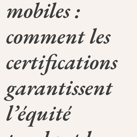
mobiles :
comment les
certifications
garantissent
l’équité