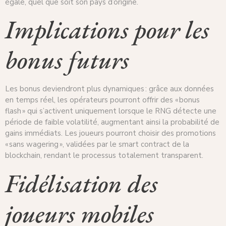
égale, quel que soit son pays d’origine.
Implications pour les
bonus futurs
Les bonus deviendront plus dynamiques : grâce aux données
en temps réel, les opérateurs pourront offrir des « bonus
flash » qui s’activent uniquement lorsque le RNG détecte une
période de faible volatilité, augmentant ainsi la probabilité de
gains immédiats. Les joueurs pourront choisir des promotions
« sans wagering », validées par le smart contract de la
blockchain, rendant le processus totalement transparent.
Fidélisation des
joueurs mobiles