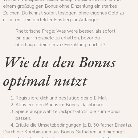
einem großzügigen Bonus ohne Einzahlung ein starkes
Zeichen. Du kannst sofort loslegen, ohne eigenes Geld zu
riskieren – ein perfekter Einstieg für Anfänger.
Rhetorische Frage: Was wäre besser, als sofort
ein paar Freispiele zu erhalten, bevor du
überhaupt deine erste Einzahlung machst?
Wie du den Bonus
optimal nutzt
Registriere dich und bestätige deine E‑Mail.
Aktiviere den Bonus im Bonus‑Dashboard.
Spiele ausgewählte Jackpot‑Slots, die zum Bonus
passen.
Erfülle die Umsatzbedingungen (z. B. 30‑facher Einsatz).
Durch die Kombination aus Bonus‑Guthaben und niedriger