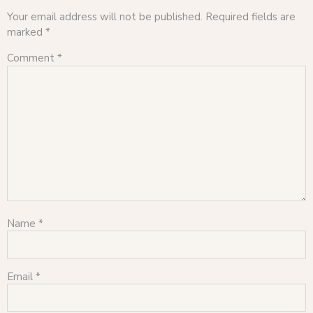
Your email address will not be published.
Required fields are
marked
*
Comment
*
Name
*
Email
*