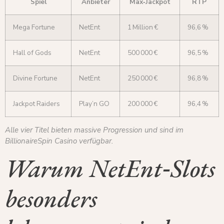
Spiel
Anbieter
Max‑Jackpot
RTP
Mega Fortune
NetEnt
1 Million €
96,6 %
Hall of Gods
NetEnt
500 000 €
96,5 %
Divine Fortune
NetEnt
250 000 €
96,8 %
Jackpot Raiders
Play’n GO
200 000 €
96,4 %
Alle vier Titel bieten massive Progression und sind im
BillionaireSpin Casino verfügbar.
Warum NetEnt‑Slots
besonders