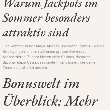
Warum Jackpots im
Sommer besonders
attraktiv sind
Der Sommer bringt lange Abende und mehr Freizeit – ideale
Bedingungen, um sich auf einen großen Gewinn zu
konzentrieren. Zudem bieten viele Casinos, darunter
BillionaireSpin Casino, saisonale Promotionen, die deine
Chancen zusätzlich pushen.
Bonuswelt im
Überblick: Mehr