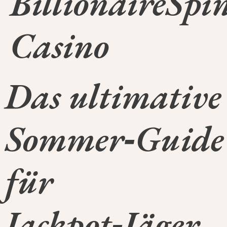
BillionaireSpi
Casino
Das ultimative
Sommer‑Guide
für
Jackpot‑Jäger