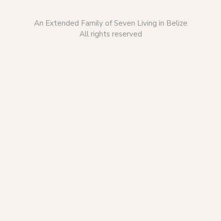
An Extended Family of Seven Living in Belize
All rights reserved