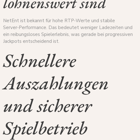
lohnenswert sind
NetEnt ist bekannt für hohe RTP‑Werte und stabile
Server‑Performance. Das bedeutet weniger Ladezeiten und
ein reibungsloses Spielerlebnis, was gerade bei progressiven
Jackpots entscheidend ist.
Schnellere
Auszahlungen
und sicherer
Spielbetrieb