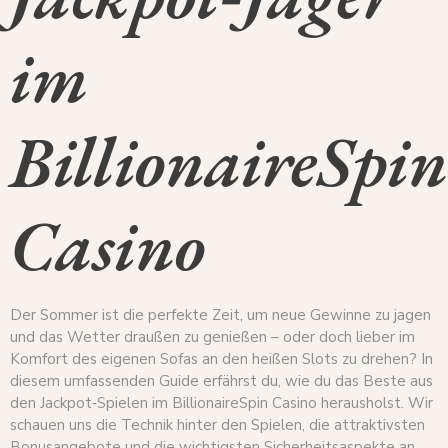
im
BillionaireSpin
Casino
Der Sommer ist die perfekte Zeit, um neue Gewinne zu jagen
und das Wetter draußen zu genießen – oder doch lieber im
Komfort des eigenen Sofas an den heißen Slots zu drehen? In
diesem umfassenden Guide erfährst du, wie du das Beste aus
den Jackpot‑Spielen im BillionaireSpin Casino herausholst. Wir
schauen uns die Technik hinter den Spielen, die attraktivsten
Bonusangebote und die wichtigsten Sicherheitsaspekte an.