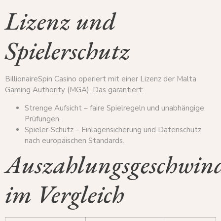
Lizenz und
Spielerschutz
BillionaireSpin Casino operiert mit einer Lizenz der Malta
Gaming Authority (MGA). Das garantiert:
Strenge Aufsicht – faire Spielregeln und unabhängige
Prüfungen.
Spieler‑Schutz – Einlagensicherung und Datenschutz
nach europäischen Standards.
Auszahlungsgeschwind
im Vergleich