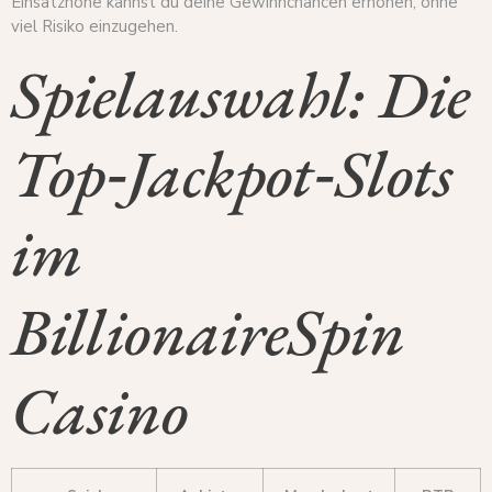
Einsatzhöhe kannst du deine Gewinnchancen erhöhen, ohne
viel Risiko einzugehen.
Spielauswahl: Die
Top‑Jackpot‑Slots
im
BillionaireSpin
Casino