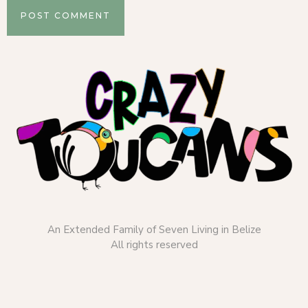
An Extended Family of Seven Living in Belize
All rights reserved