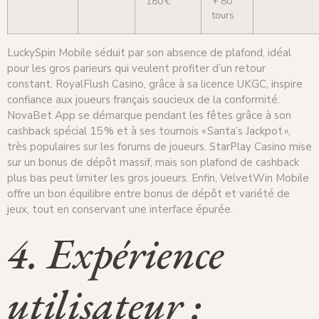
180 €
+ 80
tours
LuckySpin Mobile séduit par son absence de plafond, idéal
pour les gros parieurs qui veulent profiter d’un retour
constant. RoyalFlush Casino, grâce à sa licence UKGC, inspire
confiance aux joueurs français soucieux de la conformité.
NovaBet App se démarque pendant les fêtes grâce à son
cashback spécial 15 % et à ses tournois « Santa’s Jackpot »,
très populaires sur les forums de joueurs. StarPlay Casino mise
sur un bonus de dépôt massif, mais son plafond de cashback
plus bas peut limiter les gros joueurs. Enfin, VelvetWin Mobile
offre un bon équilibre entre bonus de dépôt et variété de
jeux, tout en conservant une interface épurée.
4. Expérience
utilisateur :