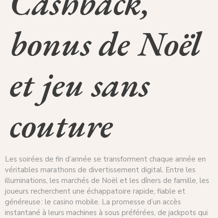
Cashback,
bonus de Noël
et jeu sans
couture
Les soirées de fin d’année se transforment chaque année en
véritables marathons de divertissement digital. Entre les
illuminations, les marchés de Noël et les dîners de famille, les
joueurs recherchent une échappatoire rapide, fiable et
généreuse : le casino mobile. La promesse d’un accès
instantané à leurs machines à sous préférées, de jackpots qui