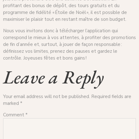
profitant des bonus de dépôt, des tours gratuits et du
programme de fidélité « Étoile de Noël », il est possible de
maximiser le plaisir tout en restant maître de son budget.
Nous vous invitons donc à télécharger l’application qui
correspond le mieux à vos attentes, à profiter des promotions
de fin d’année et, surtout, à jouer de façon responsable :
définissez vos limites, prenez des pauses et gardez le
contrôle. Joyeuses fêtes et bons gains !
Leave a Reply
Your email address will not be published.
Required fields are
marked
*
Comment
*