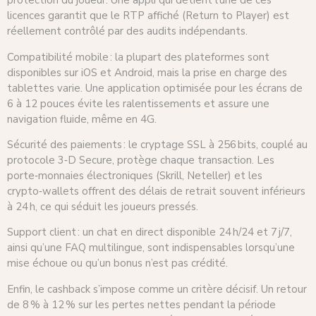
protection du joueur. Une appli qui détient l’une de ces
licences garantit que le RTP affiché (Return to Player) est
réellement contrôlé par des audits indépendants.
Compatibilité mobile : la plupart des plateformes sont
disponibles sur iOS et Android, mais la prise en charge des
tablettes varie. Une application optimisée pour les écrans de
6 à 12 pouces évite les ralentissements et assure une
navigation fluide, même en 4G.
Sécurité des paiements : le cryptage SSL à 256 bits, couplé au
protocole 3‑D Secure, protège chaque transaction. Les
porte‑monnaies électroniques (Skrill, Neteller) et les
crypto‑wallets offrent des délais de retrait souvent inférieurs
à 24 h, ce qui séduit les joueurs pressés.
Support client : un chat en direct disponible 24 h/24 et 7 j/7,
ainsi qu’une FAQ multilingue, sont indispensables lorsqu’une
mise échoue ou qu’un bonus n’est pas crédité.
Enfin, le cashback s’impose comme un critère décisif. Un retour
de 8 % à 12 % sur les pertes nettes pendant la période