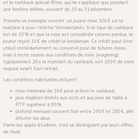
et le cashback spécial fêtes, qui ne s’applique que pendant
une fenêtre définie, souvent du 15 au 31 décembre.
Prenons un exemple concret : un joueur mise 100 € sur la
machine à sous « Winter Wonderland ». Si le taux de cashback
est de 10 % et que la mise est considérée comme perdue, le
joueur reçoit 10 € de crédit le lendemain. Ce crédit peut être
utilisé immédiatement ou conservé pour de futures mises,
mais il reste soumis aux conditions de mise (wagering) :
typiquement 20 x le montant du cashback, soit 200 € de mise
requise avant tout retrait.
Les conditions habituelles incluent :
mise minimale de 10 € pour activer le cashback,
jeux éligibles limités aux slots et aux jeux de table à
RTP supérieur à 95 %,
plafond mensuel souvent fixé entre 100 € et 250 €, afin
d’éviter les abus.
Parmi les applis étudiées, trois se distinguent par leurs offres
de Noël :