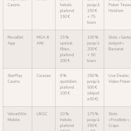
Casino
hebdo,
jusqu’à
Poker Texas
plafond
250 €
Hold’em
150 €
+ 75
tours
NovaBet
MGA &
15 %
100 %
Slots « Santa
App
ANJ
spécial
jusqu’à
Jackpot »,
fêtes,
200 €
Baccarat
plafond
+ 50
200 €
tours
StarPlay
Curacao
8 %
250 %
Live Dealer,
Casino
quotidien,
jusqu’à
Video Poker
plafond
500 €
100 €
(dépot
≥50 €)
VelvetWin
UKGC
10 %
175 %
Slots
Mobile
hebdo,
jusqu’à
« Frostbite »,
plafond
350 €
Craps