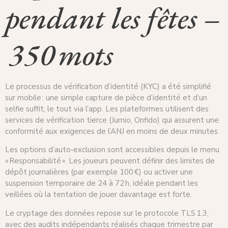
pendant les fêtes –
350 mots
Le processus de vérification d’identité (KYC) a été simplifié
sur mobile : une simple capture de pièce d’identité et d’un
selfie suffit, le tout via l’app. Les plateformes utilisent des
services de vérification tierce (Jumio, Onfido) qui assurent une
conformité aux exigences de l’ANJ en moins de deux minutes.
Les options d’auto‑exclusion sont accessibles depuis le menu
« Responsabilité ». Les joueurs peuvent définir des limites de
dépôt journalières (par exemple 100 €) ou activer une
suspension temporaire de 24 à 72 h, idéale pendant les
veillées où la tentation de jouer davantage est forte.
Le cryptage des données repose sur le protocole TLS 1.3,
avec des audits indépendants réalisés chaque trimestre par