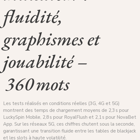
fluidité,
graphismes et
jouabilité –
360 mots
Les tests réalisés en conditions réelles (3G, 4G et 5G)
montrent des temps de chargement moyens de 2,3 s pour
LuckySpin Mobile, 2,8 s pour RoyalFlush et 2,1 s pour NovaBet
App. Sur les réseaux 5G, ces chiffres chutent sous la seconde,
garantissant une transition fluide entre les tables de blackjack
et les slots à haute volatilité.