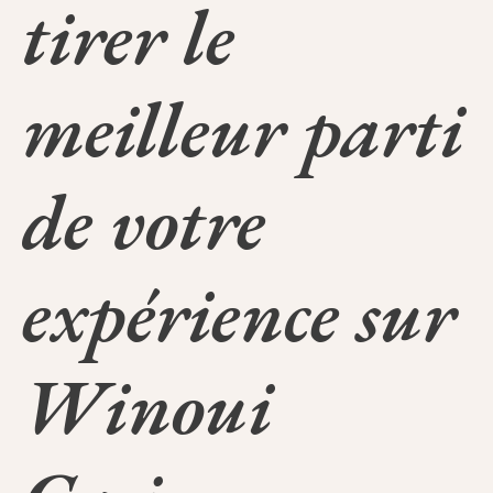
tirer le
meilleur parti
de votre
expérience sur
Winoui