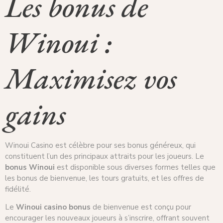
Les bonus de
Winoui :
Maximisez vos
gains
Winoui Casino est célèbre pour ses bonus généreux, qui
constituent l’un des principaux attraits pour les joueurs. Le
bonus Winoui
est disponible sous diverses formes telles que
les bonus de bienvenue, les tours gratuits, et les offres de
fidélité.
Le
Winoui casino bonus
de bienvenue est conçu pour
encourager les nouveaux joueurs à s’inscrire, offrant souvent