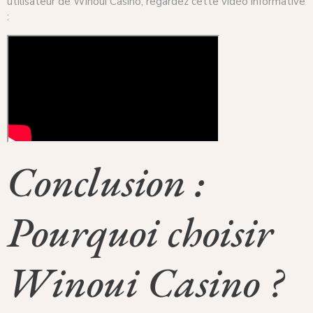
utilisateur de Winoui Casino, regardez cette vidéo informative
:
Conclusion :
Pourquoi choisir
Winoui Casino ?