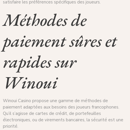
satisfaire les préférences spécifiques des joueurs.
Méthodes de
paiement sûres et
rapides sur
Winoui
Winoui Casino propose une gamme de méthodes de
paiement adaptées aux besoins des joueurs francophones.
Qu’il s’agisse de cartes de crédit, de portefeuilles
électroniques, ou de virements bancaires, la sécurité est une
priorité.