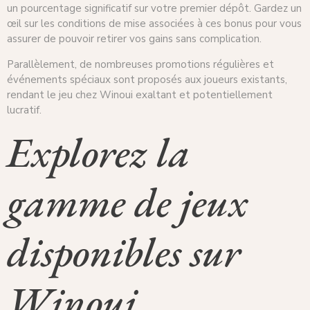
un pourcentage significatif sur votre premier dépôt. Gardez un
œil sur les conditions de mise associées à ces bonus pour vous
assurer de pouvoir retirer vos gains sans complication.
Parallèlement, de nombreuses promotions régulières et
événements spéciaux sont proposés aux joueurs existants,
rendant le jeu chez Winoui exaltant et potentiellement
lucratif.
Explorez la
gamme de jeux
disponibles sur
Winoui