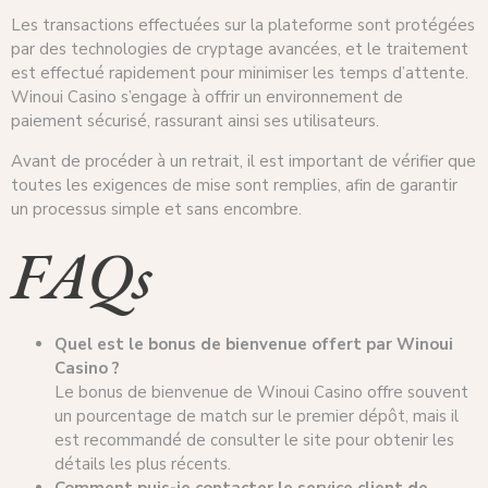
Les transactions effectuées sur la plateforme sont protégées
par des technologies de cryptage avancées, et le traitement
est effectué rapidement pour minimiser les temps d’attente.
Winoui Casino s’engage à offrir un environnement de
paiement sécurisé, rassurant ainsi ses utilisateurs.
Avant de procéder à un retrait, il est important de vérifier que
toutes les exigences de mise sont remplies, afin de garantir
un processus simple et sans encombre.
FAQs
Quel est le bonus de bienvenue offert par Winoui
Casino ?
Le bonus de bienvenue de Winoui Casino offre souvent
un pourcentage de match sur le premier dépôt, mais il
est recommandé de consulter le site pour obtenir les
détails les plus récents.