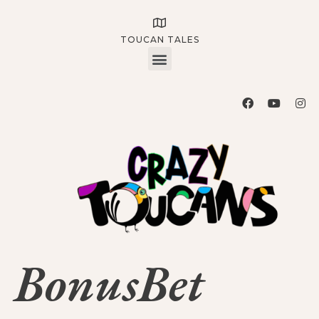
TOUCAN TALES
BonusBet