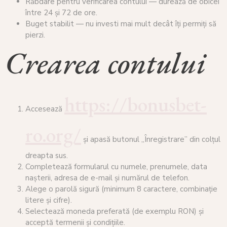
Răbdare pentru verificarea contului — durează de obicei
între 24 și 72 de ore.
Buget stabilit — nu investi mai mult decât îți permiți să
pierzi.
Crearea contului
https://bonusbet-
Accesează
ro.org/
și apasă butonul „Înregistrare” din colțul
dreapta sus.
Completează formularul cu numele, prenumele, data
nașterii, adresa de e-mail și numărul de telefon.
Alege o parolă sigură (minimum 8 caractere, combinație
litere și cifre).
Selectează moneda preferată (de exemplu RON) și
acceptă termenii și condițiile.