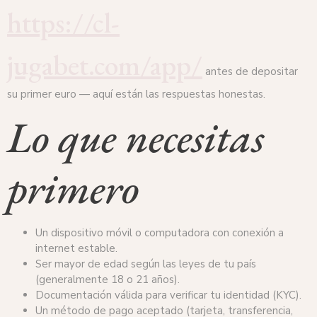
https://cl-
jugabet.com/app/
antes de depositar
su primer euro — aquí están las respuestas honestas.
Lo que necesitas
primero
Un dispositivo móvil o computadora con conexión a
internet estable.
Ser mayor de edad según las leyes de tu país
(generalmente 18 o 21 años).
Documentación válida para verificar tu identidad (KYC).
Un método de pago aceptado (tarjeta, transferencia,