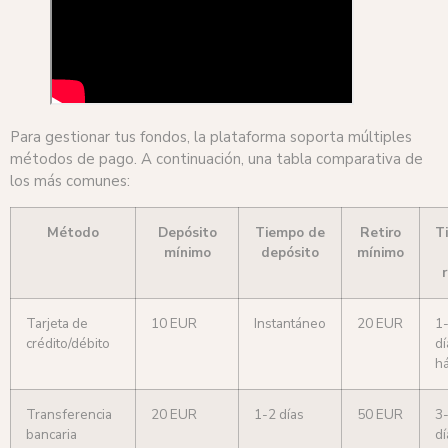
Para gestionar tus fondos, la plataforma soporta múltiples
métodos de pago. A continuación, una tabla comparativa de
los más comunes:
Método
Depósito
Tiempo de
Retiro
T
mínimo
depósito
mínimo
r
Tarjeta de
10 EUR
Instantáneo
20 EUR
1
crédito/débito
dí
há
Transferencia
20 EUR
1-2 días
50 EUR
3
bancaria
dí