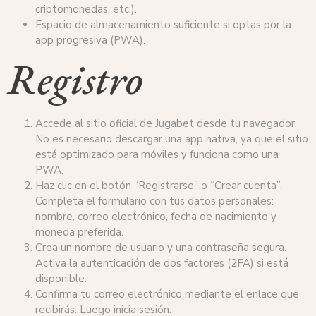
criptomonedas, etc.).
Espacio de almacenamiento suficiente si optas por la
app progresiva (PWA).
Registro
Accede al sitio oficial de Jugabet desde tu navegador.
No es necesario descargar una app nativa, ya que el sitio
está optimizado para móviles y funciona como una
PWA.
Haz clic en el botón “Registrarse” o “Crear cuenta”.
Completa el formulario con tus datos personales:
nombre, correo electrónico, fecha de nacimiento y
moneda preferida.
Crea un nombre de usuario y una contraseña segura.
Activa la autenticación de dos factores (2FA) si está
disponible.
Confirma tu correo electrónico mediante el enlace que
recibirás. Luego inicia sesión.