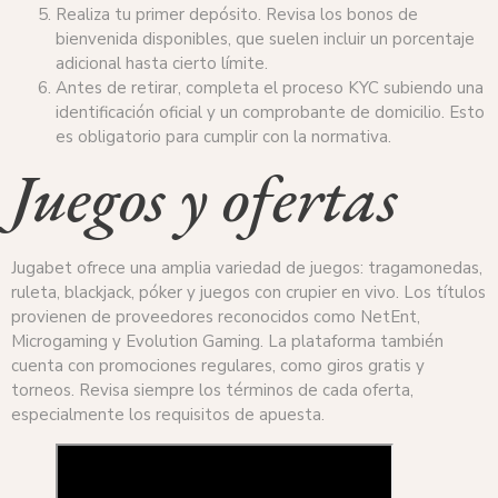
Realiza tu primer depósito. Revisa los bonos de
bienvenida disponibles, que suelen incluir un porcentaje
adicional hasta cierto límite.
Antes de retirar, completa el proceso KYC subiendo una
identificación oficial y un comprobante de domicilio. Esto
es obligatorio para cumplir con la normativa.
Juegos y ofertas
Jugabet ofrece una amplia variedad de juegos: tragamonedas,
ruleta, blackjack, póker y juegos con crupier en vivo. Los títulos
provienen de proveedores reconocidos como NetEnt,
Microgaming y Evolution Gaming. La plataforma también
cuenta con promociones regulares, como giros gratis y
torneos. Revisa siempre los términos de cada oferta,
especialmente los requisitos de apuesta.