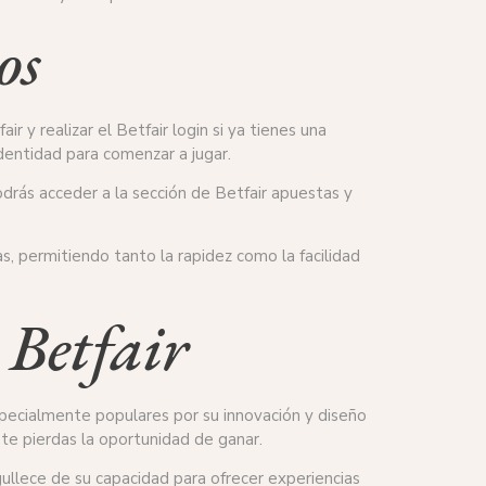
os
ir y realizar el Betfair login si ya tienes una
identidad para comenzar a jugar.
drás acceder a la sección de Betfair apuestas y
s, permitiendo tanto la rapidez como la facilidad
 Betfair
especialmente populares por su innovación y diseño
 te pierdas la oportunidad de ganar.
gullece de su capacidad para ofrecer experiencias