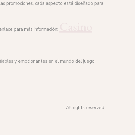
a las promociones, cada aspecto está diseñado para
Casino
 enlace para más información:
s fiables y emocionantes en el mundo del juego
All rights reserved