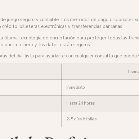
de juego seguro y confiable. Los métodos de pago disponibles so
 crédito, billeteras electrónicas y transferencias bancarias.
n la última tecnología de encriptación para proteger todas las tra
do que tu dinero y tus datos están seguros.
ras del día, lista para ayudarte con cualquier consulta que pueda s
Tiemp
Inmediato
Hasta 24 horas
2-5 días hábiles