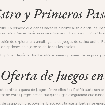
istro y Primeros Pas
lo. Lo primero que debes hacer es dirigirte al sitio oficial de Betfa
 usuarios. Necesitarás ingresar información básica y confirmar tu 
pción de explorar una amplia gama de juegos de casino online. Po
 de opciones para jocosos de todos los niveles.
 tu primer depósito. Betfair ofrece varias opciones de pago segura
Oferta de Juegos en
xtraordinaria gama de juegos. Entre ellos, los Betfair slots son 
rutar de estos juegos desde cualquier lugar, asegurando que nunca
de casino como el póker, el blackjack y la ruleta. Betfair se enor