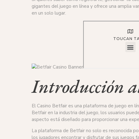
gigantes del juego en línea y ofrece una amplia v
en un solo lugar.
Introducción a
El Casino Betfair es una plataforma de juego en lí
Betfair en la industria del juego, los usuarios pued
aspecto está diseñado para proporcionar una experi
La plataforma de Betfair no solo es reconocida por s
los jugadores encontrar y disfrutar de sus juegos 