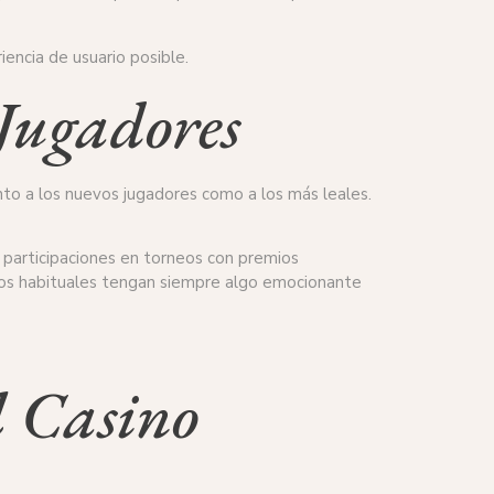
encia de usuario posible.
Jugadores
to a los nuevos jugadores como a los más leales.
o participaciones en torneos con premios
los habituales tengan siempre algo emocionante
l Casino