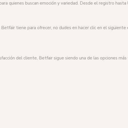
al para quienes buscan emoción y variedad. Desde el registro hast
Betfair tiene para ofrecer, no dudes en hacer clic en el siguiente
isfacción del cliente, Betfair sigue siendo una de las opciones má