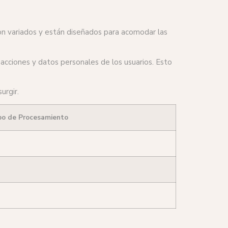
n variados y están diseñados para acomodar las
nsacciones y datos personales de los usuarios. Esto
urgir.
o de Procesamiento