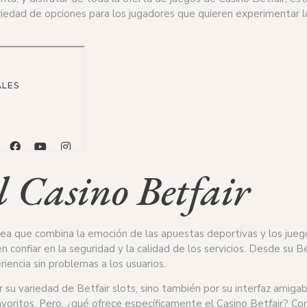
ariedad de opciones para los jugadores que quieren experimentar l
l Casino Betfair
nea que combina la emoción de las apuestas deportivas y los juego
en confiar en la seguridad y la calidad de los servicios. Desde su Be
encia sin problemas a los usuarios.
u variedad de Betfair slots, sino también por su interfaz amigable 
favoritos. Pero, ¿qué ofrece específicamente el Casino Betfair? Co