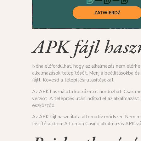
APK fájl hasz
Néha előfordulhat, hogy az alkalmazás nem elérhet
alkalmazások telepítését. Menj a beállításokba és
fájlt. Kövesd a telepítési utasításokat.
Az APK használata kockázatot hordozhat. Csak meg
verziót. A telepítés után indítsd el az alkalmazás
eszközzöd.
Az APK fájl használata alternatív módszer. Nem m
frissítésekben. A Lemon Casino alkalmazás APK vál