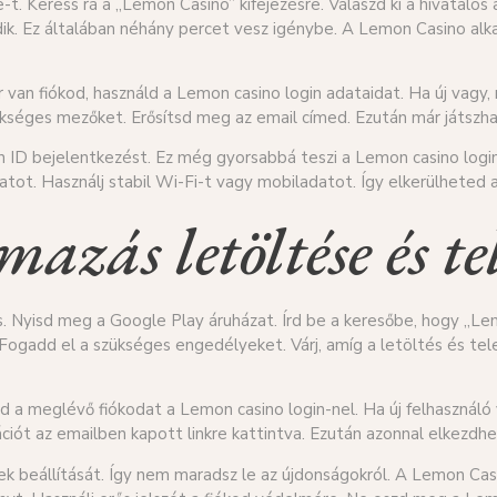
. Keress rá a „Lemon Casino” kifejezésre. Válaszd ki a hivatalos 
dik. Ez általában néhány percet vesz igénybe. A Lemon Casino alka
van fiókod, használd a Lemon casino login adataidat. Ha új vagy, 
zükséges mezőket. Erősítsd meg az email címed. Ezután már játszhat
 ID bejelentkezést. Ez még gyorsabbá teszi a Lemon casino login 
atot. Használj stabil Wi-Fi-t vagy mobiladatot. Így elkerülheted 
zás letöltése és tel
s. Nyisd meg a Google Play áruházat. Írd be a keresőbe, hogy „L
Fogadd el a szükséges engedélyeket. Várj, amíg a letöltés és tel
d a meglévő fiókodat a Lemon casino login-nel. Ha új felhasználó v
ációt az emailben kapott linkre kattintva. Ezután azonnal elkezdhe
k beállítását. Így nem maradsz le az újdonságokról. A Lemon Casin