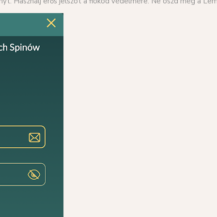
ményt. Használj erős jelszót a fiókod védelmére. Ne oszd meg a Lem