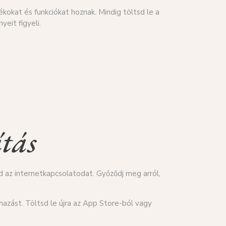
tékokat és funkciókat hoznak. Mindig töltsd le a
eit figyeli.
tás
zd az internetkapcsolatodat. Győződj meg arról,
mazást. Töltsd le újra az App Store-ból vagy