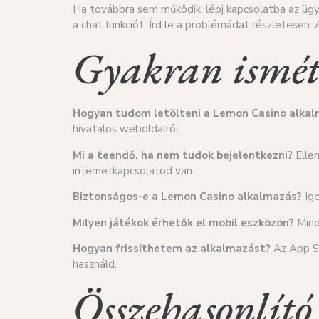
Ha továbbra sem működik, lépj kapcsolatba az ügy
a chat funkciót. Írd le a problémádat részletese
Gyakran isméte
Hogyan tudom letölteni a Lemon Casino alka
hivatalos weboldalról.
Mi a teendő, ha nem tudok bejelentkezni?
Ellen
internetkapcsolatod van.
Biztonságos-e a Lemon Casino alkalmazás?
Ige
Milyen játékok érhetők el mobil eszközön?
Minde
Hogyan frissíthetem az alkalmazást?
Az App St
használd.
Összehasonlító