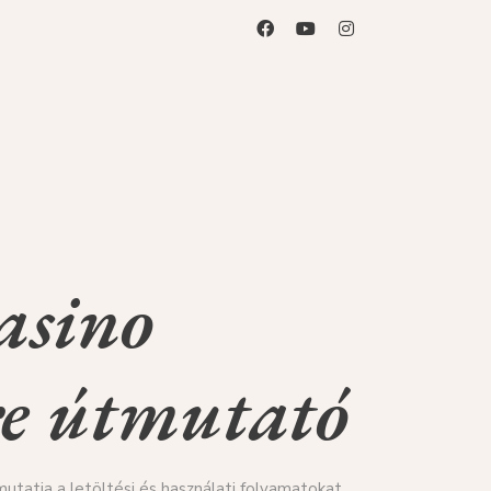
asino
re útmutató
tatja a letöltési és használati folyamatokat.