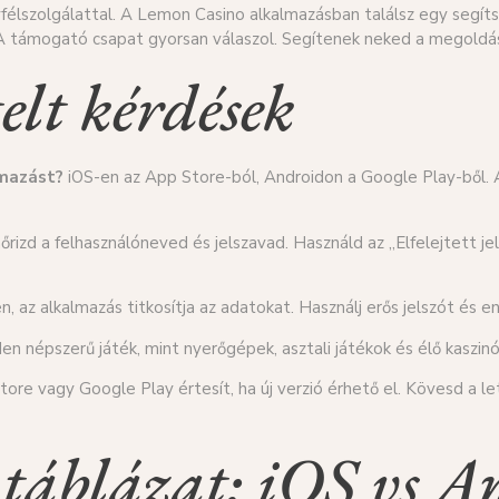
félszolgálattal. A Lemon Casino alkalmazásban találsz egy segít
n. A támogató csapat gyorsan válaszol. Segítenek neked a megoldá
lt kérdések
lmazást?
iOS-en az App Store-ból, Androidon a Google Play-ből. A
őrizd a felhasználóneved és jelszavad. Használd az „Elfelejtett je
n, az alkalmazás titkosítja az adatokat. Használj erős jelszót és 
n népszerű játék, mint nyerőgépek, asztali játékok és élő kaszinó
ore vagy Google Play értesít, ha új verzió érhető el. Kövesd a let
 táblázat: iOS vs A