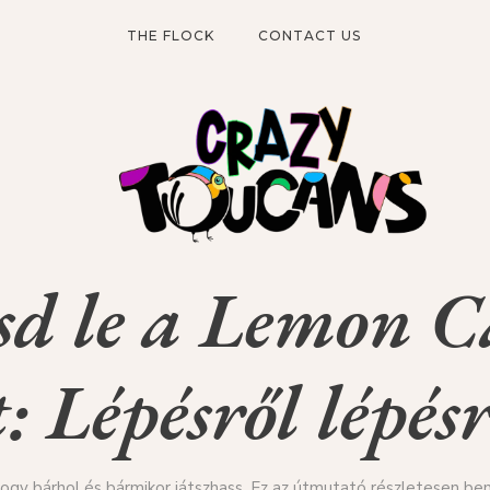
THE FLOCK
CONTACT US
sd le a Lemon C
: Lépésről lépés
gy bárhol és bármikor játszhass. Ez az útmutató részletesen bemu