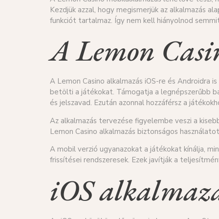
Kezdjük azzal, hogy megismerjük az alkalmazás al
funkciót tartalmaz. Így nem kell hiányolnod semmit
A Lemon Casi
A Lemon Casino alkalmazás iOS-re és Androidra is
betölti a játékokat. Támogatja a legnépszerűbb b
és jelszavad. Ezután azonnal hozzáférsz a játékokh
Az alkalmazás tervezése figyelembe veszi a kiseb
Lemon Casino alkalmazás biztonságos használatot bi
A mobil verzió ugyanazokat a játékokat kínálja, mi
frissítései rendszeresek. Ezek javítják a teljesítm
iOS alkalmazás 