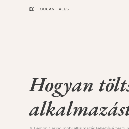
TOUCAN TALES
Hogyan tölt
alkalmazást
A Lemon Casino mobilalkalmazás lehetővé teszi, ho