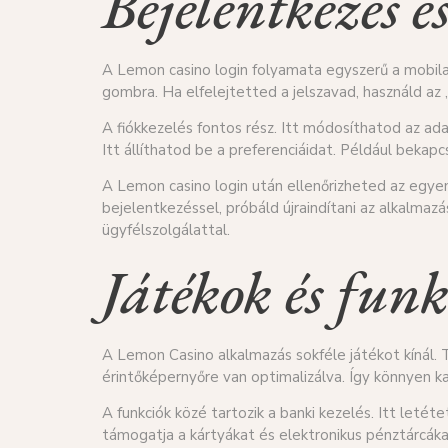
Bejelentkezés és
A Lemon casino login folyamata egyszerű a mobila
gombra. Ha elfelejtetted a jelszavad, használd az „
A fiókkezelés fontos rész. Itt módosíthatod az ada
Itt állíthatod be a preferenciáidat. Például bekapc
A Lemon casino login után ellenőrizheted az egye
bejelentkezéssel, próbáld újraindítani az alkalmaz
ügyfélszolgálattal.
Játékok és fun
A Lemon Casino alkalmazás sokféle játékot kínál. 
érintőképernyőre van optimalizálva. Így könnyen k
A funkciók közé tartozik a banki kezelés. Itt leté
támogatja a kártyákat és elektronikus pénztárcák