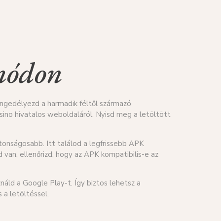
módon
engedélyezd a harmadik féltől származó
sino hivatalos weboldaláról. Nyisd meg a letöltött
onságosabb. Itt találod a legfrissebb APK
 van, ellenőrizd, hogy az APK kompatibilis-e az
ld a Google Play-t. Így biztos lehetsz a
 a letöltéssel.